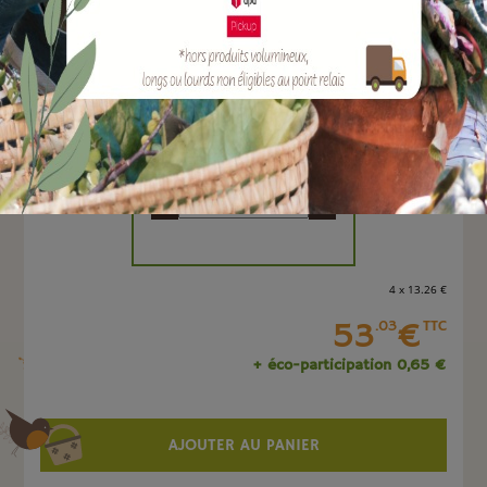
EAN :
3700279602536
Marque :
SOERGEN Distribution
Quantité :
Unité
-
+
4 x 13
.26
€
53
€
.03
TTC
+ éco-participation 0,65 €
AJOUTER AU PANIER