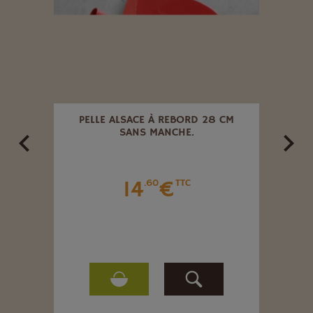
TS À
PELLE ALSACE À REBORD 28 CM
CRO
SANS MANCHE.
14
€
.60
TTC