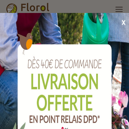
Accueil
/
Nos produits
/
Outils de jardin
/
Agriculture
/
Fourche
à fumier à douille, emmanchée fibre.
Fourche à fumier à douille, emmanchée
fibre.
Ref :
JFFF4PEMP