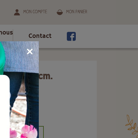
Mon compte
Mon panier
nous
Contact
me de 30 cm.
ion