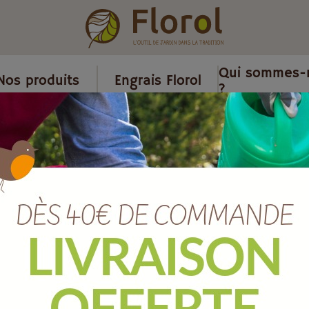
Qui sommes-
Nos produits
Engrais Florol
?
ls gazon, foin et fauchage
/
Fauchette lame de 30 cm.
Fauchette la
Ref :
JFFAUCH
EAN :
4047883090366
Marque :
SOERGEN Distribut
Quantité :
Unité