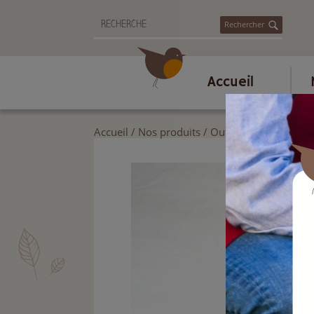
Rechercher
Accueil
Accueil
/
Nos produits
/
Outils de jardin
/
Outi