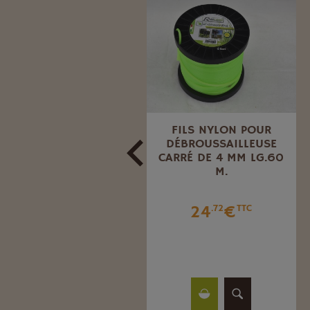
CLÉ POUR ANNEAU DE
FILS NYLON POUR
FAUX.
DÉBROUSSAILLEUSE
CARRÉ DE 4 MM LG.60
M.
0
€
.84
TTC
24
€
.72
TTC