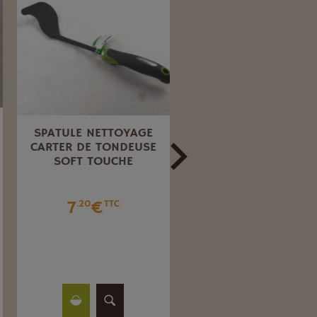
SPATULE NETTOYAGE
RÂTEAU PLASTIQUE
CARTER DE TONDEUSE
SIMPLE AVEC RACLET
SOFT TOUCHE
SANS MANCHE.
7
€
19
€
.20
TTC
.76
TTC