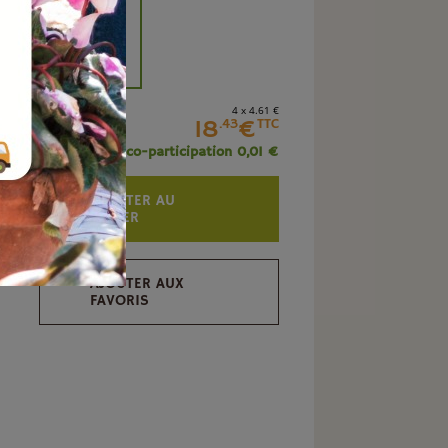
+
4 x 4
.61
€
18
€
.43
TTC
+ éco-participation 0,01 €
AJOUTER AU
PANIER
AJOUTER AUX
FAVORIS