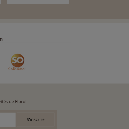
on
ités de Florol