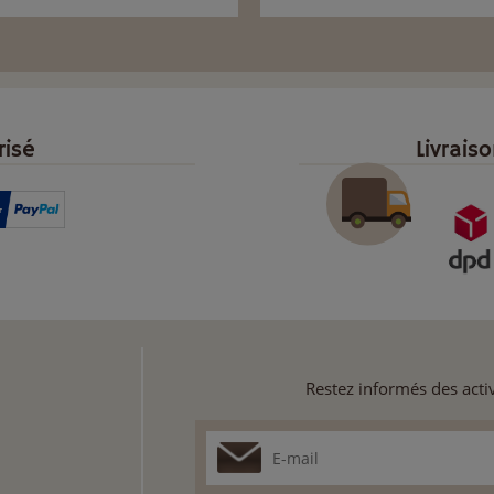
risé
Livrais
Restez informés des activ