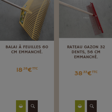
BALAI À FEUILLES 60
RATEAU GAZON 32
CM EMMANCHÉ.
DENTS, 56 CM
EMMANCHÉ.
18
€
.28
TTC
38
€
.33
TTC