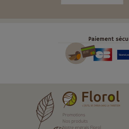
Paiement sécu
Promotions
Nos produits
Notre engrais Florol