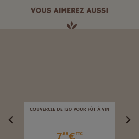
VOUS AIMEREZ AUSSI
RES.
COUVERCLE DE 120 POUR FÛT À VIN
BO
7
€
.88
TTC