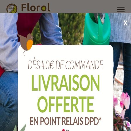
Accueil
/
Nos produits
/
Accessoires de cave
/
Entonnoir
alimentaire Ø14 cm.
Entonnoir alimentaire Ø14 cm.
Ref :
J307