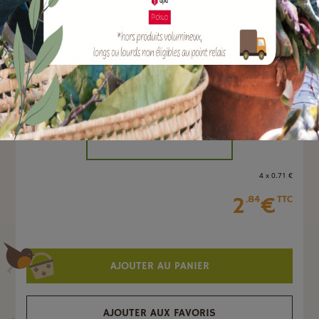
EAN :
8006839004402
Marque :
BOUCHONNERIE JOCONDIENNE
Quantité :
Unité
-
+
4 x 0
.71
€
2
€
.84
TTC
AJOUTER AU PANIER
AJOUTER AUX FAVORIS