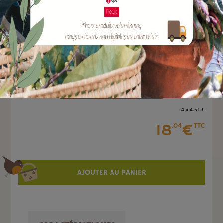
Marque :
SOERGEN Distribution
Quantité :
Unité
-
+
4 x 4
.51
€
18
€
.04
TTC
AJOUTER AU PANIER