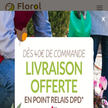
Accueil
/
Nos produits
/
Accessoires de récolte
/
Ecarteur sur
seau pour ramasse-fruits
Ecarteur sur seau pour ramasse-fruits
Ref :
JCCRF