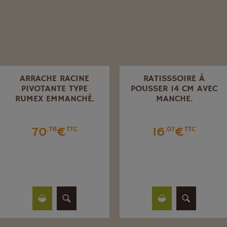
ARRACHE RACINE
RATISSSOIRE À
PIVOTANTE TYPE
POUSSER 14 CM AVEC
RUMEX EMMANCHÉ.
MANCHE.
70
€
16
€
.78
TTC
.07
TTC