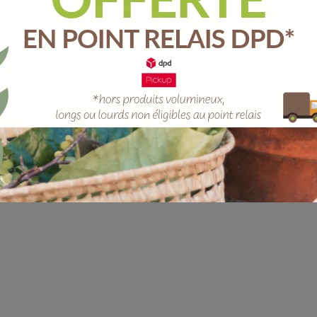
Unité
-