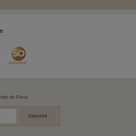
on
ités de Florol