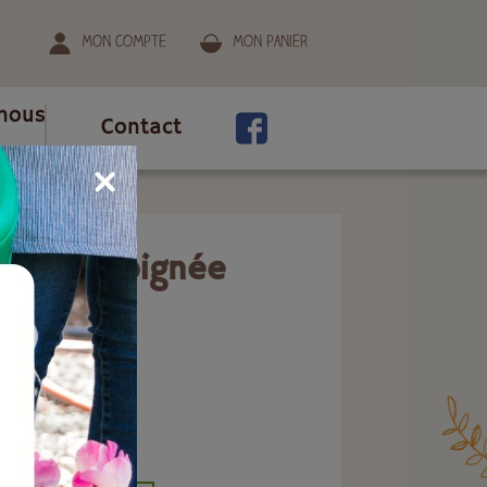
Mon compte
Mon panier
nous
Contact
erbeur poignée
ion