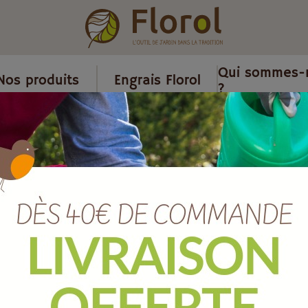
Qui sommes-
Nos produits
Engrais Florol
?
dinage
/
Couteau désherbeur poignée bois.
Couteau désh
bois.
Ref :
JCCD
EAN :
3150280696206
Marque :
SOERGEN Distribut
Quantité :