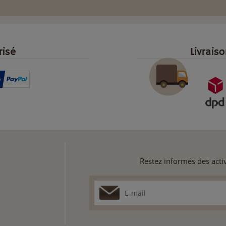
risé
Livrais
Restez informés des activ