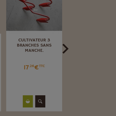
CULTIVATEUR 3
PELLE BÊCHE COUPE
BRANCHES SANS
RACINES MANCHE
MANCHE.
RENFORCÉ
17
€
138
€
.26
TTC
.85
TTC