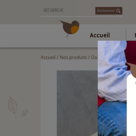
Rechercher
Accueil
Accueil
/
Nos produits
/
Outils de jardin
/
Jar