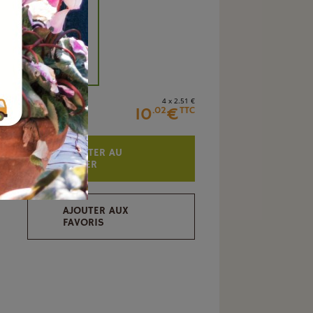
+
4 x 2
.51
€
10
€
.02
TTC
AJOUTER AU
PANIER
AJOUTER AUX
FAVORIS