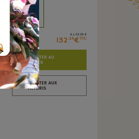
+
4 x 33
.06
€
132
€
.24
TTC
AJOUTER AU
PANIER
AJOUTER AUX
FAVORIS