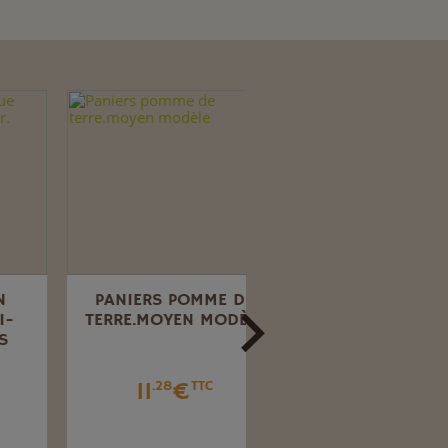
PANIERS POMME DE
20 SACS FILET NYLO
TERRE.MOYEN MODÈLE
POUR POMME DE
TERRE ET FRUITS
32X48 CM.
11
€
.28
TTC
5
€
.65
TTC