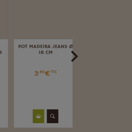
POT MADEIRA JEANS Ø
POT BASIC NUAGE 
18 CM
25 CM
3
€
2
€
.80
TTC
.96
TTC