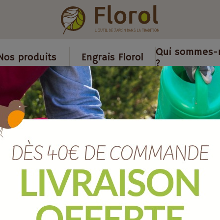
Qui sommes-
Nos produits
Engrais Florol
?
s
/
Pot plastique
/
Coupe ebla cendre Ø 27 cm
Coupe EBLA c
Ref :
167027005
EAN :
8051560242975
Marque :
TERAPLAST
Quantité :
Unité