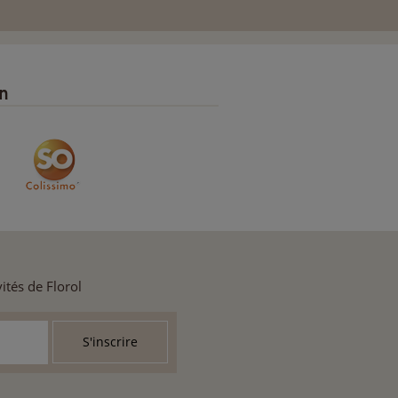
on
ités de Florol