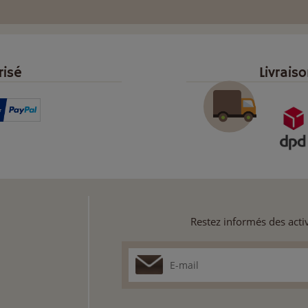
risé
Livrais
Restez informés des activ