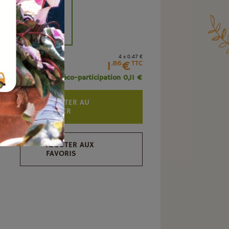
+
4 x 0
.47
€
1
€
.86
TTC
+ éco-participation 0,11 €
AJOUTER AU
PANIER
AJOUTER AUX
FAVORIS