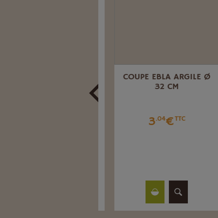
POT BASIC RAISIN
COUPE EBLA ARGILE Ø
ROUGE Ø 25 CM
32 CM
2
€
3
€
.96
TTC
.04
TTC