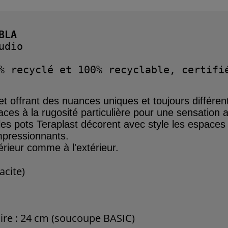
BLA
dio

% recyclé et 100% recyclable, certifié
et offrant des nuances
uniques et toujours
différen
aces à la rugosité
parti
culière
pour une sensation
a
les
pots Teraplast décorent
avec style les espace
impressionnants.
térieur comme à l'extérieur.
acite)
re : 24 cm (soucoupe BASIC)