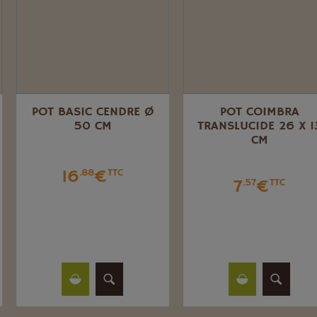
POT BASIC CENDRE Ø
POT COIMBRA
50 CM
TRANSLUCIDE 26 X 13
CM
16
€
.88
TTC
7
€
.57
TTC