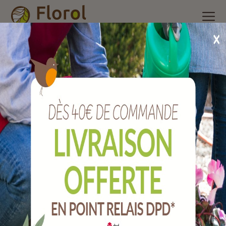
Accueil
/
Nos produits
/
Poterie et accessoires
/
Pot plastique
/
Coupe ebla cendre Ø 52 cm
Coupe EBLA cendre Ø 52 cm
Ref :
167052005