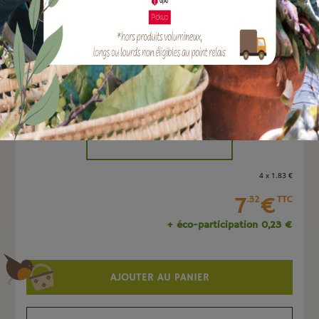
EAN :
8051560243095
Marque :
TERAPLAST
Quantité :
Unité
-
+
4 x 1
.83
€
7
€
.32
TTC
+ éco-participation 0,23 €
AJOUTER AU PANIER