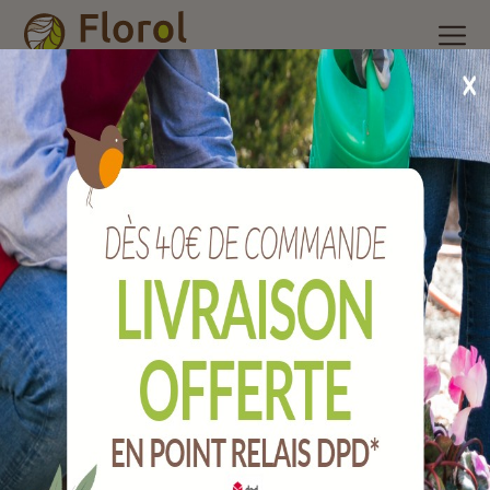
Accueil
/
Nos produits
/
Engrais et produits phytosanitaire
/
Engrais SOLABIOL BHS NUTRI ONE Terreau
/
Corne broyée
traditionnelle 1.5 kg
Corne broyée traditionnelle 1.5 Kg
Ref :
SOCOR15G10N