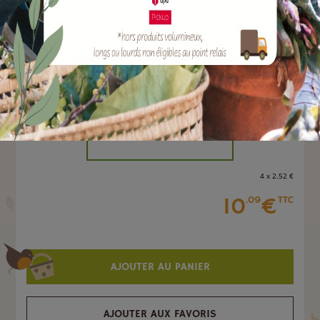
EAN :
3664715049838
Marque :
SOLABIOL
Quantité :
Unité
-
+
4 x 2
.52
€
10
€
.09
TTC
AJOUTER AU PANIER
AJOUTER AUX FAVORIS