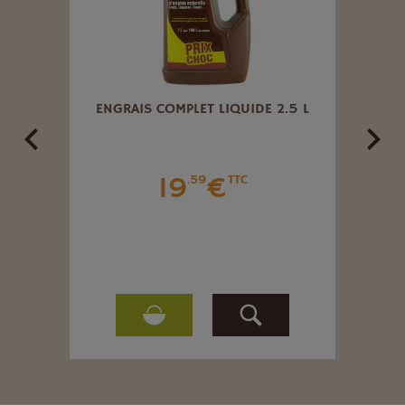
ISANT
ENGRAIS COMPLET LIQUIDE 2.5 L
ENGR
19
€
.59
TTC