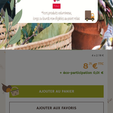
Marque :
BEVER & KLOPHAUS
Quantité :
Unité
-
+
4 x 2
.18
€
8
€
.71
TTC
+ éco-participation 0,01 €
AJOUTER AU PANIER
AJOUTER AUX FAVORIS