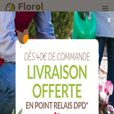
Accueil
/
Nos produits
/
Quincaillerie
/
Clef h n°1
CLEF H N°1
Ref :
QCH1