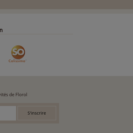
on
ités de Florol