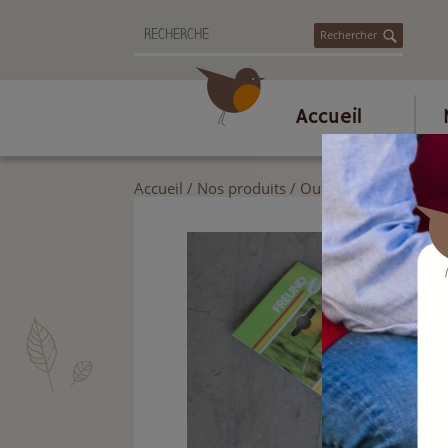
Rechercher
Accueil
Accueil
/
Nos produits
/
Outils de jardin
/
Tai