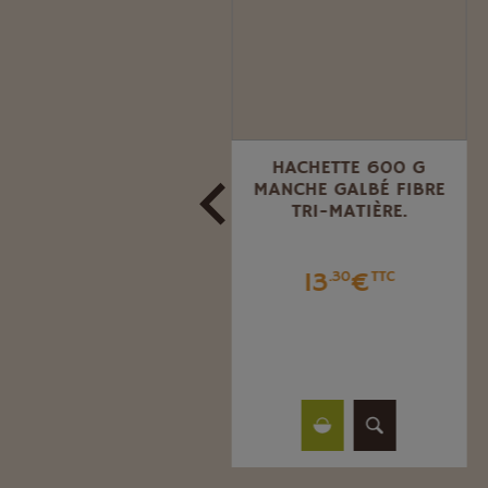
SÉCATEUR FELCO 2
HACHETTE 600 G
MANCHE GALBÉ FIBRE
TRI-MATIÈRE.
62
€
.05
TTC
13
€
.30
TTC