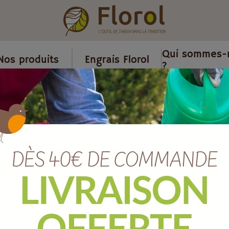
Qui sommes-
Nos produits
Engrais Florol
?
llanderie, sécateurs et bucheronnage
/
Cisaille à gazon et buis 151
Cisaille à gaz
Ref :
JCCGF1515
EAN :
4000925503606
Marque :
FREUND VICTORIA
Quantité :
Unité