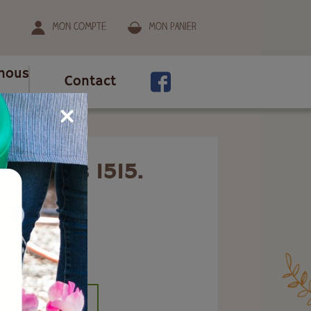
Mon compte
Mon panier
nous
Contact
5.
on et buis 1515.