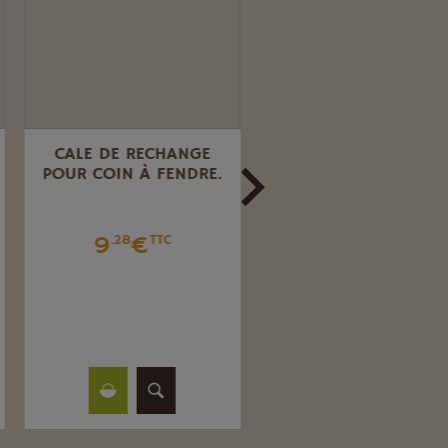
CALE DE RECHANGE
ENCLUME COUPE
POUR COIN À FENDRE.
BRANCHE FREUND 13
9
€
11
€
.28
TTC
.98
TTC