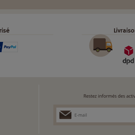
risé
Livrais
Restez informés des activ