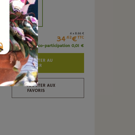
+
4 x 8
.66
€
34
€
.62
TTC
+ éco-participation 0,01 €
AJOUTER AU
PANIER
AJOUTER AUX
FAVORIS