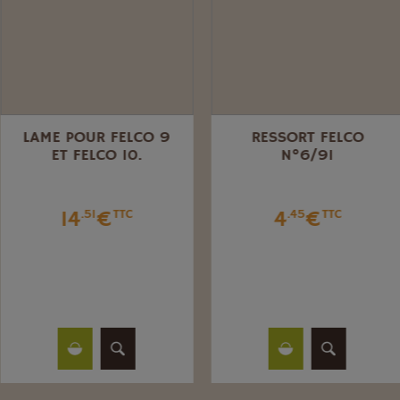
LAME POUR FELCO 9
RESSORT FELCO
ET FELCO 10.
N°6/91
14
€
4
€
.51
TTC
.45
TTC