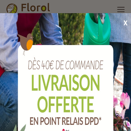
Accueil
/
Nos produits
/
Outils de jardin
/
Déco jardin
/
Décoration de jardin cigogne et effaroucheur
Décoration de jardin Cigogne et
effaroucheur
Ref :
J11127