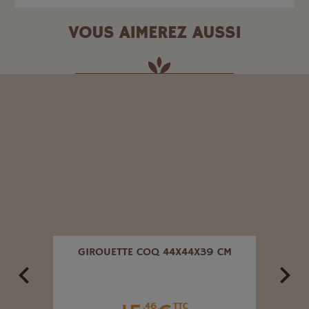
VOUS AIMEREZ AUSSI
uveauté
ORTES
GIROUETTE COQ 44X44X39 CM
DÉ
TAILL
.46
TTC