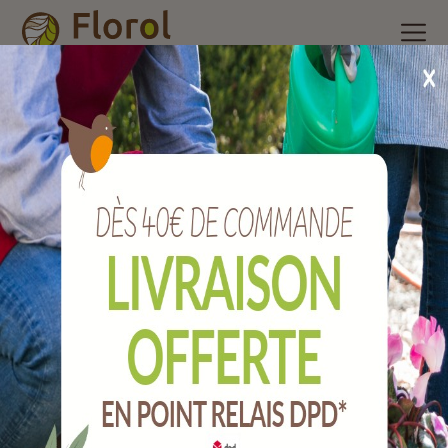
Accueil
/
Nos produits
/
Outils de jardin
/
Taillanderie,
sécateurs et bucheronnage
/
Cale de rechange pour coin à
fendre.
Cale de rechange pour coin à fendre.
Ref :
JCCBM