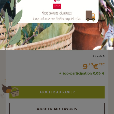
EAN :
9003022002992
Quantité :
Unité
-
+
4 x 2
.32
€
9
€
.28
TTC
+ éco-participation 0,05 €
AJOUTER AU PANIER
AJOUTER AUX FAVORIS