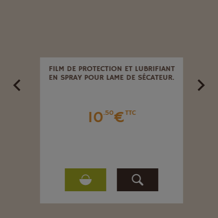
 2,5
FILM DE PROTECTION ET LUBRIFIANT
COI
EN SPRAY POUR LAME DE SÉCATEUR.
10
€
.50
TTC