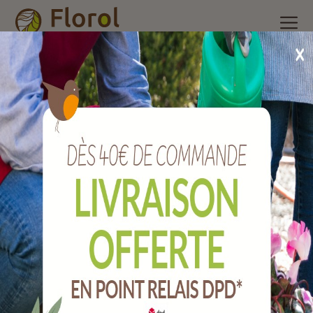
Accueil
/
Nos produits
/
Insecticide ménager, raticides et
piégeage
/
Piégeage
/
Cage grillagée 80 x 30 x 30 cm, 1 entrée.
Cage grillagée 80 x 30 x 30 cm, 1 entrée.
Ref :
JGA100BF1