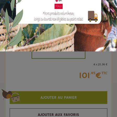
EAN :
3366440030661
Marque :
SOERGEN Distribution
Quantité :
Unité
-
+
4 x 25
.36
€
101
€
.45
TTC
AJOUTER AU PANIER
AJOUTER AUX FAVORIS