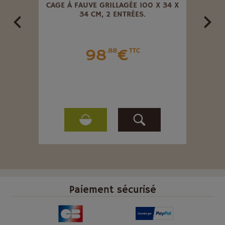
 X 23
CAGE À FAUVE GRILLAGÉE 100 X 34 X
CAGE
34 CM, 2 ENTRÉES.
98
€
.88
TTC
Paiement sécurisé