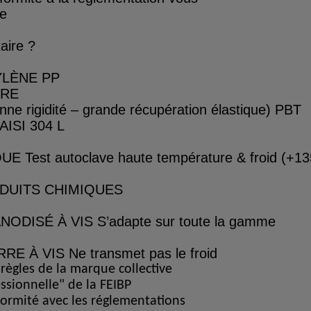
de
aire ?
YLÈNE
PP
IRE
nne rigidité – grande récupération élastique)
PBT
ISI 304 L
QUE
Test autoclave haute température & froid (+1
DUITS CHIMIQUES
NODISÉ À VIS
S’adapte sur toute la gamme
RRE À VIS
Ne transmet pas le froid
ègles de la marque collective
ssionnelle" de la FEIBP
ormité avec les réglementations