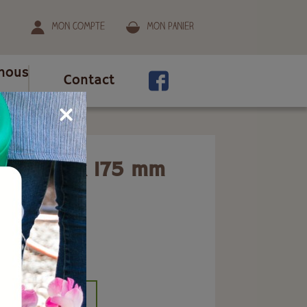
Mon compte
Mon panier
nous
Contact
 lait 90 x 175 mm
ion