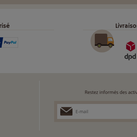
risé
Livrais
Restez informés des activ