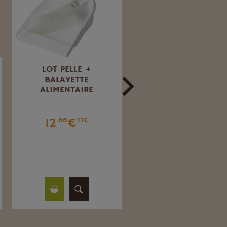
LOT PELLE +
RACLETTE DE SOL
BALAYETTE
ALIMENTAIRE LG 5
ALIMENTAIRE
CM
12
€
17
€
.66
TTC
.33
TTC