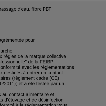
passage d'eau, fibre PBT
agrémentée pour
marche
règles de la marque collective
fessionnelle" de la FEIBP
 conformité avec les réglementations
x destinés à entrer en contact
taires
(règlement
cadre
(CE)
/2011); et a été testée par un
s
au
contact
alimentaire
et
ts d'étuvage et de désinfection.
formité à la réglementation vous