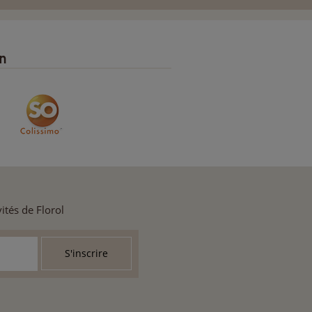
on
ités de Florol