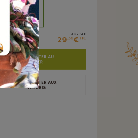
+
4 x 7
.34
€
29
€
.36
TTC
AJOUTER AU
PANIER
AJOUTER AUX
FAVORIS