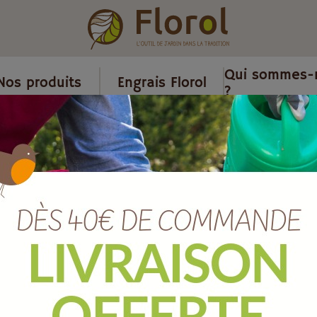
Qui sommes-
Nos produits
Engrais Florol
?
/
Brosserie alimentaire
/
Brosse tank à lait 90 x 175 mm
Brosse tank à
Ref :
BD586C
EAN :
3259312205864
Marque :
SOERGEN Distribut
Quantité :
Unité