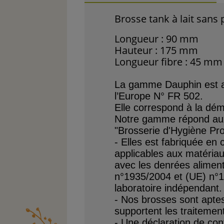
Brosse tank à lait sans 
Longueur : 90 mm
Hauteur : 175 mm
Longueur fibre : 45 mm
La gamme Dauphin est 
l’Europe N° FR 502.
Elle correspond à la dé
Notre gamme répond aux 
"Brosserie d'Hygiène Pro
- Elles est fabriquée en
applicables aux matériau
avec
les
denrées
alimen
n°1935/2004 et (UE) n°10
laboratoire indépendant.
-
Nos
brosses
sont
apte
supportent les traitemen
- Une déclaration de con