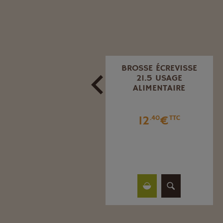
BALAI 45 CM SM
BROSSE ÉCREVISSE
BALNC ALIMENTAIRE
21.5 USAGE
ALIMENTAIRE
37
€
.48
TTC
12
€
.40
TTC