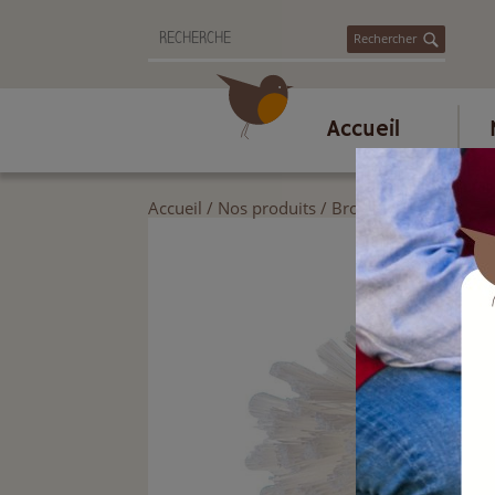
Rechercher
Accueil
Accueil
/
Nos produits
/
Brosserie et ménage