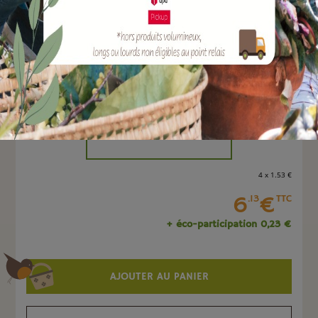
EAN :
8051560249615
Marque :
TERAPLAST
Quantité :
Unité
-
+
4 x 1
.53
€
6
€
.13
TTC
+ éco-participation 0,23 €
AJOUTER AU PANIER