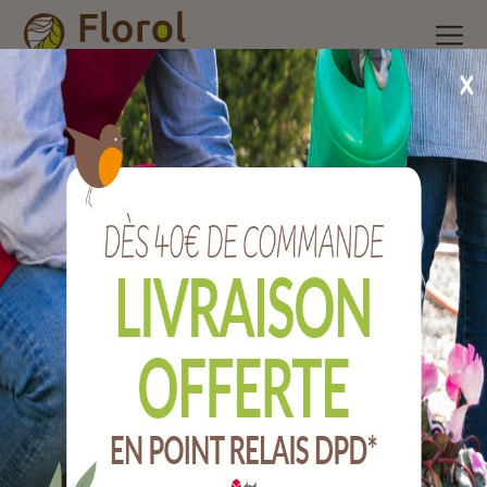
Accueil
/
Nos produits
/
Poterie et accessoires
/
Jardinière et
balconnière plastique
/
Balconnière nara raisin rouge 60x20
cm.
Balconnière NARA raisin rouge 60x20 cm.
Ref :
150060273