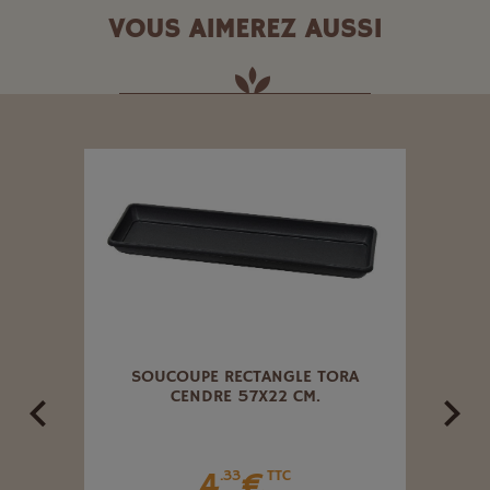
VOUS AIMEREZ AUSSI
ILE
SOUCOUPE RECTANGLE TORA
JAR
CENDRE 57X22 CM.
4
€
.33
TTC