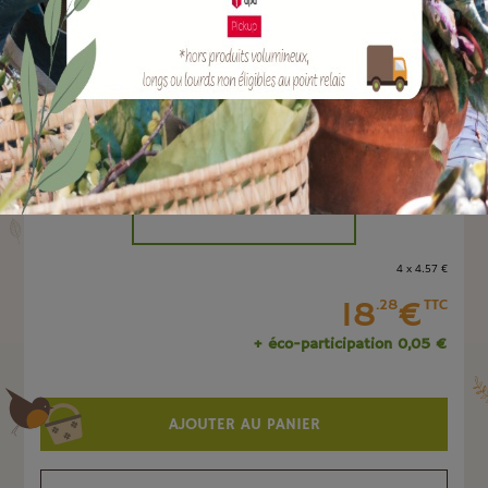
EAN :
3700279603489
Marque :
SOERGEN Distribution
Quantité :
Unité
-
+
4 x 4
.57
€
18
€
.28
TTC
+ éco-participation 0,05 €
AJOUTER AU PANIER