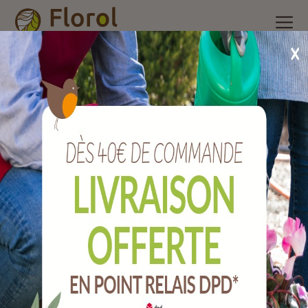
Accueil
/
Nos produits
/
Outils de jardin
/
Jardinage
/
Balai à
feuilles 60 cm emmanché.
Balai à feuilles 60 cm emmanché.
Ref :
JRRFEM