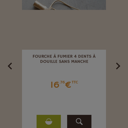
FOURCHE À FUMIER 4 DENTS À
RATE
DOUILLE SANS MANCHE
16
€
.76
TTC