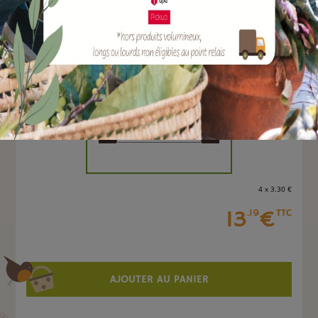
EAN :
3700242108201
Marque :
BELLI
Quantité :
Unité
-
+
4 x 3
.30
€
13
€
.19
TTC
AJOUTER AU PANIER