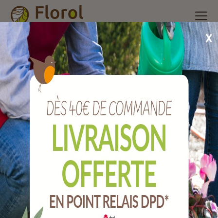
Accueil
/
Nos produits
/
Arrosage
/
Arrosoir
/
Arrosoir jardin
extra-fort prune 13 litres avec pomme.
Arrosoir jardin extra-fort prune 13 litres
avec pomme.
Ref :
A8201