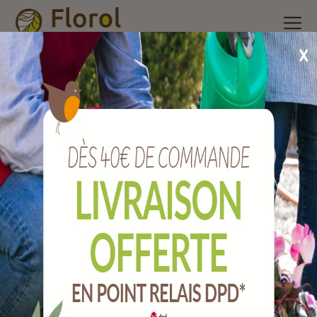
Accueil
/
Nos produits
/
Arrosage
/
Raccords plastiques et
accessoires
/
Arroseur rotatif sur base 71 m².
Arroseur rotatif sur base 71 m².
Ref :
A1420