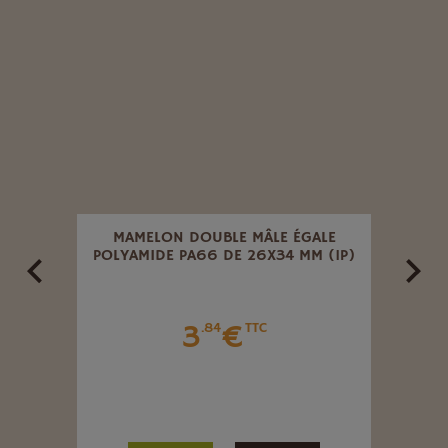
PIDE.
MAMELON DOUBLE MÂLE ÉGALE
PIS
POLYAMIDE PA66 DE 26X34 MM (1P)
3
€
.84
TTC