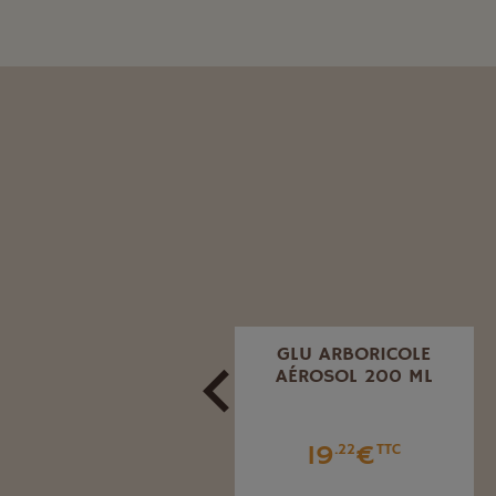
PIÈGE POUR FRUITS
GLU ARBORICOLE
ROUGES KILLA TRAP
AÉROSOL 200 ML
ROUGE
19
€
.22
TTC
3
€
.44
TTC