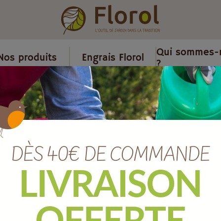
Qui sommes-
Nos produits
Engrais Florol
?
hytosanitaire
/
Insecticide
/
Anti-pucerons concentré spruzit 100 
Anti-pucerons
100 ml
Ref :
619179
EAN :
4005240191798
Marque :
NEUDORFF
Quantité :