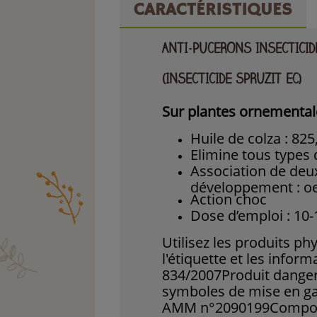
CARACTÉRISTIQUES
ANTI-PUCERONS INSECTICI
(INSECTICIDE SPRUZIT EC)
Sur plantes ornementale
Huile de colza : 825
Elimine tous types 
Association de deux
développement : oeu
Action choc
Dose d’emploi : 10-
Utilisez les produits ph
l'étiquette et les infor
834/2007
Produit danger
symboles de mise en gar
AMM n°2090199
Composi