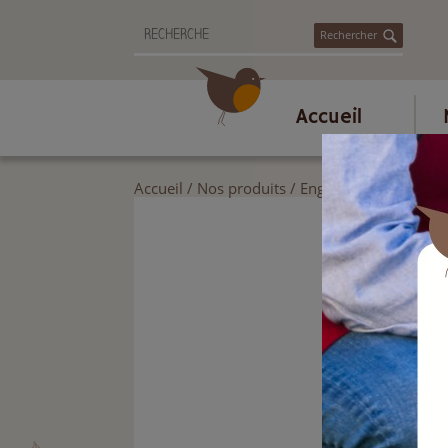
Rechercher
Accueil
Accueil
/
Nos produits
/
Engrais et produits p