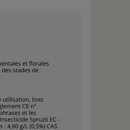
entales et florales
e des stades de
tilisation, lisez
èglement CE n°
phrases et les
secticide Spruzit EC -
s : 4,60 g/L (0,5%) CAS