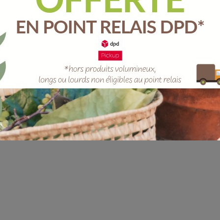
Unité
-