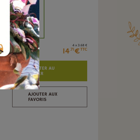
+
4 x 3
.68
€
14
€
.71
TTC
AJOUTER AU
PANIER
AJOUTER AUX
FAVORIS