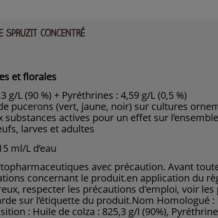
DE SPRUZIT CONCENTRÉ
s et florales
,3 g/L (90 %) + Pyréthrines : 4,59 g/L (0,5 %)
de pucerons (vert, jaune, noir) sur cultures ornem
 substances actives pour un effet sur l’ensembl
fs, larves et adultes
15 ml/L d’eau
ytopharmaceutiques avec précaution. Avant toute u
mations concernant le produit.
en application du r
eux, respecter les précautions d'emploi, voir les 
de sur l’étiquette du produit.
Nom Homologué : In
tion : Huile de colza : 825,3 g/l (90%), Pyréthrine