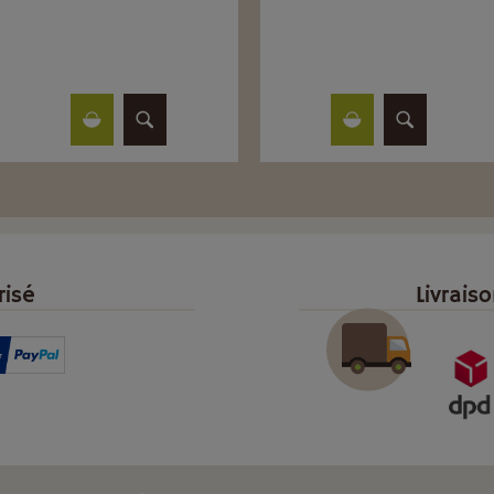
risé
Livrais