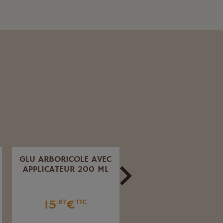
GLU ARBORICOLE AVEC
INSECTES DE SOL 1.
APPLICATEUR 200 ML
KG
15
€
25
€
.67
TTC
.75
TTC