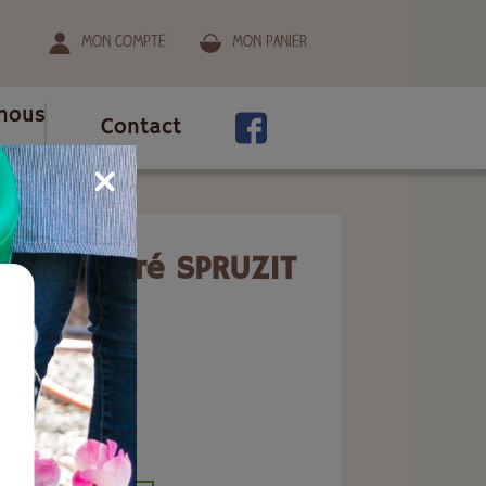
Mon compte
Mon panier
nous
Contact
ml
 concentré SPRUZIT