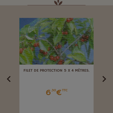
PELOTE
FILET DE PROTECTION 5 X 4 MÈTRES.
6
€
.30
TTC
à 