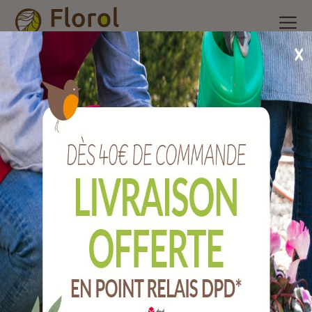
Accueil
/
Nos produits
/
Outils de jardin
/
Plasticulture, liens,
Grillage
/
72 étiquettes semis à planter.
72 étiquettes semis à planter.
Ref :
J12100