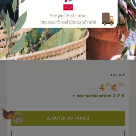
EAN :
4047883033820
Marque :
SOERGEN Distribution
Quantité :
Unité
-
+
4 x 1
.16
€
4
€
.63
TTC
+ éco-participation 0,17 €
AJOUTER AU PANIER