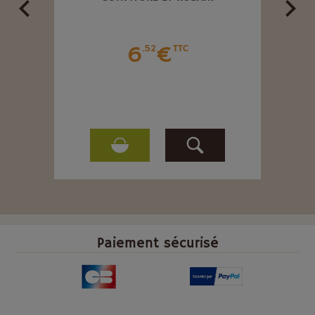
6
€
.52
TTC
Paiement sécurisé