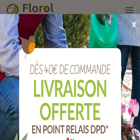
Accueil
/
Nos produits
/
Accessoires de récolte
/
10 sacs filet
nylon pour pomme de terre et fruits 60x100 cm.
10 sacs filet nylon pour pomme de terre et
fruits 60x100 cm.
Ref :
JFFPDT50