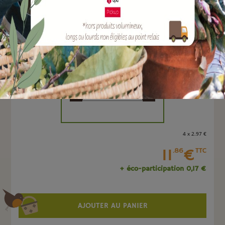
EAN :
4013198266017
Marque :
SOERGEN Distribution
Quantité :
Unité
-
+
4 x 2
.97
€
11
€
.86
TTC
+ éco-participation 0,17 €
AJOUTER AU PANIER